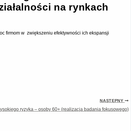
ziałalności na rynkach
oc firmom w zwiększeniu efektywności ich ekspansji
NASTĘPNY
sokiego ryzyka – osoby 60+ (realizacja badania fokusowego)